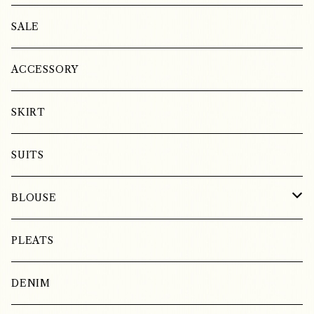
COTTON
LINEN
SALE
SILK
ACCESSORY
SKIRT
SUITS
BLOUSE
LINEN
PLEATS
COTTON
DENIM