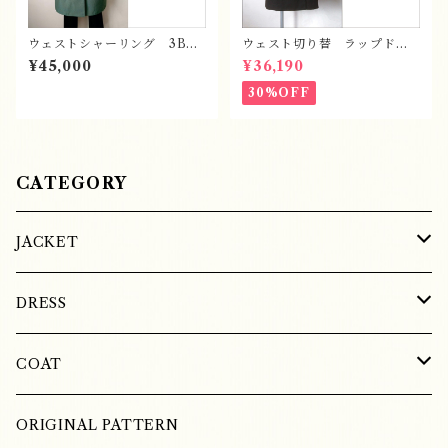
ウェストシャーリング 3Bコ
ウェスト切り替 ラップドレ
ート
ス
¥45,000
¥36,190
30%OFF
CATEGORY
JACKET
SILK
DRESS
COTTON
SILK
COAT
LINEN
LINEN
WOOL
ORIGINAL PATTERN