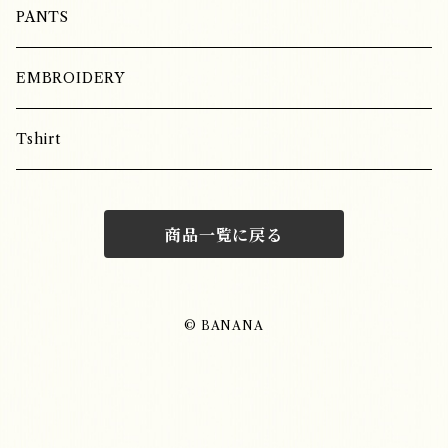
SILK
PANTS
EMBROIDERY
Tshirt
商品一覧に戻る
© BANANA