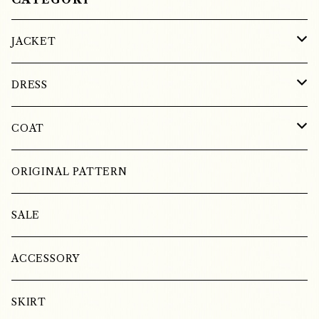
JACKET
SILK
DRESS
COTTON
SILK
COAT
LINEN
LINEN
WOOL
ORIGINAL PATTERN
COTTON
LINEN
SALE
SILK
ACCESSORY
SKIRT