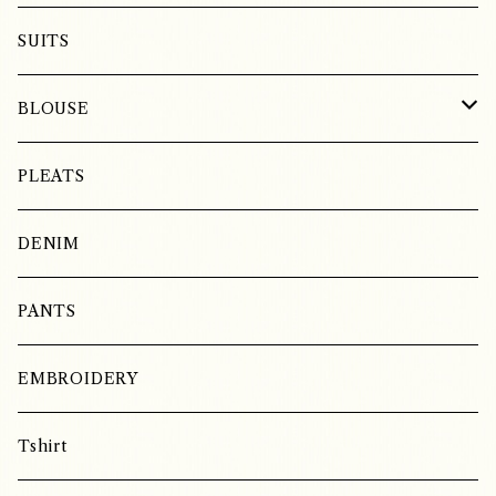
SUITS
BLOUSE
LINEN
PLEATS
COTTON
DENIM
SILK
PANTS
EMBROIDERY
Tshirt