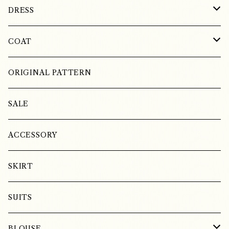
SILK
DRESS
COTTON
SILK
COAT
LINEN
LINEN
WOOL
ORIGINAL PATTERN
COTTON
LINEN
SALE
SILK
ACCESSORY
SKIRT
SUITS
BLOUSE