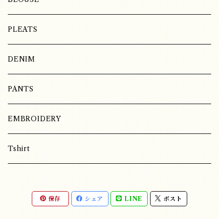
LINEN
PLEATS
COTTON
DENIM
SILK
PANTS
EMBROIDERY
Tshirt
保存
シェア
LINE
ポスト