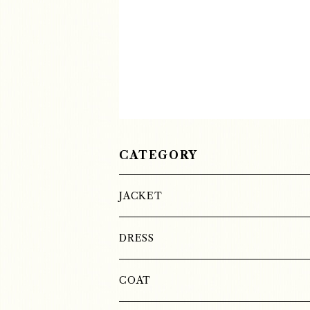
CATEGORY
JACKET
SILK
DRESS
COTTON
SILK
COAT