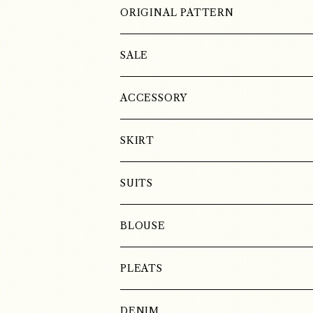
LINEN
LINEN
WOOL
ORIGINAL PATTERN
COTTON
LINEN
SALE
SILK
ACCESSORY
SKIRT
SUITS
BLOUSE
LINEN
PLEATS
COTTON
DENIM