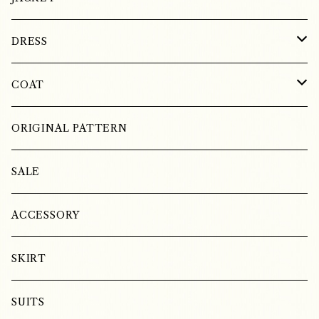
SILK
DRESS
COTTON
SILK
COAT
LINEN
LINEN
WOOL
ORIGINAL PATTERN
COTTON
LINEN
SALE
SILK
ACCESSORY
SKIRT
SUITS