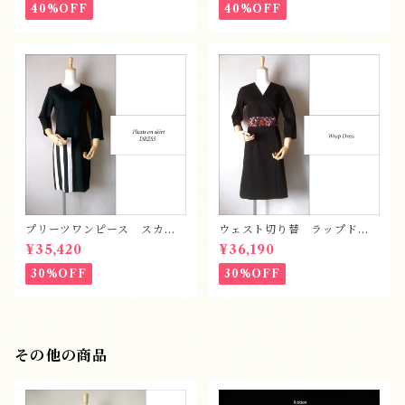
40%OFF
40%OFF
プリーツワンピース スカー
ウェスト切り替 ラップドレ
ト
ス
¥35,420
¥36,190
30%OFF
30%OFF
その他の商品