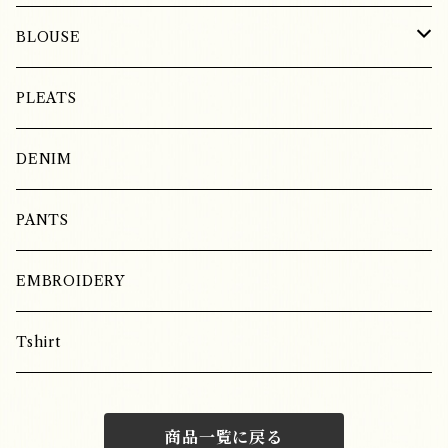
BLOUSE
LINEN
PLEATS
COTTON
DENIM
SILK
PANTS
EMBROIDERY
Tshirt
商品一覧に戻る