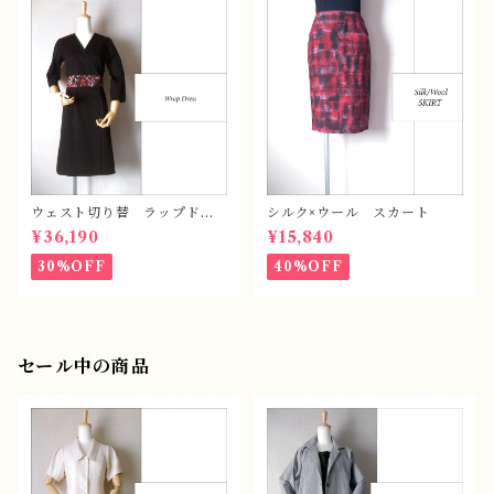
ウェスト切り替 ラップドレ
シルク×ウール スカート
ス
¥36,190
¥15,840
30%OFF
40%OFF
セール中の商品