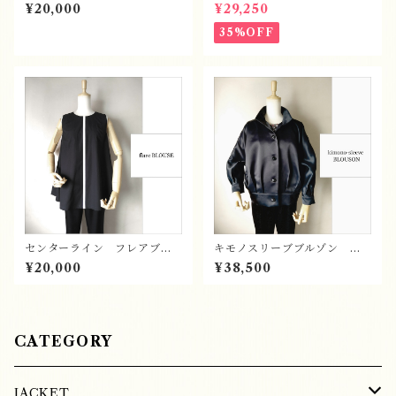
¥20,000
¥29,250
35%OFF
センターライン フレアブラ
キモノスリーブブルゾン ポ
ウス
リエステル
¥20,000
¥38,500
CATEGORY
JACKET