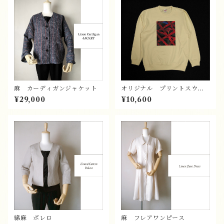
麻 カーディガンジャケット
オリジナル プリントスウェ
ット
¥29,000
¥10,600
綿麻 ボレロ
麻 フレアワンピース