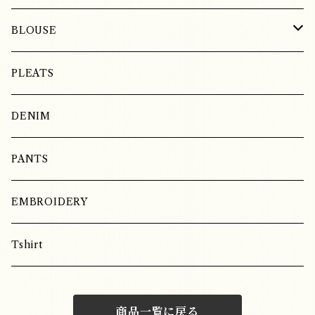
BLOUSE
LINEN
PLEATS
COTTON
DENIM
SILK
PANTS
EMBROIDERY
Tshirt
商品一覧に戻る