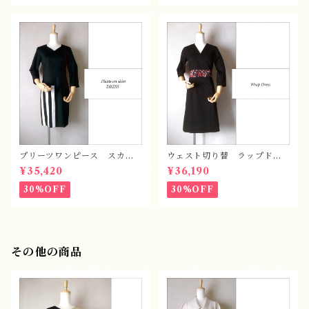
プリーツワンピース スカー
ウェスト切り替 ラップドレ
ト
ス
¥35,420
¥36,190
30%OFF
30%OFF
その他の商品