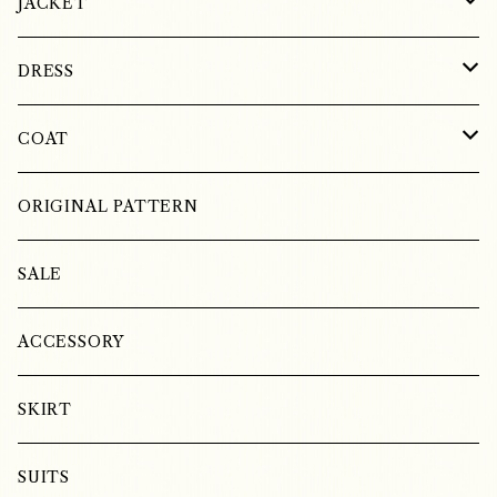
JACKET
SILK
DRESS
COTTON
SILK
COAT
LINEN
LINEN
WOOL
ORIGINAL PATTERN
COTTON
LINEN
SALE
SILK
ACCESSORY
SKIRT
SUITS